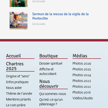
Lire la suite
Sermon de la messe de la vigile de la
Pentecôte
Lire la suite
Accueil
Boutique
Médias
Chartres
Dossier spirituel
Photos 2026
2025
Affiche et
Photos 2025
autocollant
Photos 2024
Origine et "sens"
Nous
Photos 2023
Infos pratiques
découvrir
Photos 2022
Nous aider
Photos 2019
Thème de l'année
Qui sommes-nous
Vidéos/Audio
Membres priants
Qu’est-ce qu’un
pèlerinage ?
Le coin prière