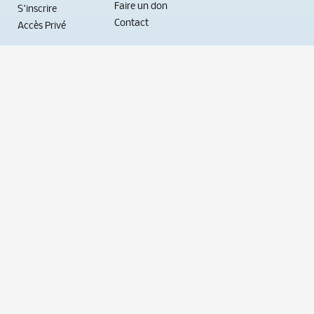
Faire un don
S'inscrire
Contact
Accès Privé
Nous soutenir
Informations de contact
20 rue Gerbert, 75015 Paris
01 55 43 15 60 (Chartres)
06 70 71 56 95 (Rome)
Nous écrire
Langue du site