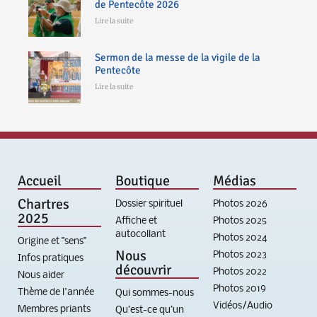
de Pentecôte 2026
Lire la suite
Sermon de la messe de la vigile de la
Pentecôte
Lire la suite
Accueil
Boutique
Médias
Chartres
Dossier spirituel
Photos 2026
2025
Affiche et
Photos 2025
autocollant
Photos 2024
Origine et "sens"
Nous
Photos 2023
Infos pratiques
découvrir
Photos 2022
Nous aider
Photos 2019
Thème de l'année
Qui sommes-nous
Vidéos/Audio
Membres priants
Qu’est-ce qu’un