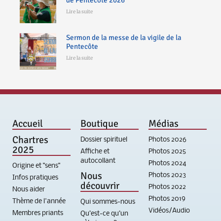
de Pentecôte 2026
Lire la suite
Sermon de la messe de la vigile de la
Pentecôte
Lire la suite
Accueil
Boutique
Médias
Chartres
Dossier spirituel
Photos 2026
2025
Affiche et
Photos 2025
autocollant
Photos 2024
Origine et "sens"
Nous
Photos 2023
Infos pratiques
découvrir
Photos 2022
Nous aider
Photos 2019
Thème de l'année
Qui sommes-nous
Vidéos/Audio
Membres priants
Qu’est-ce qu’un