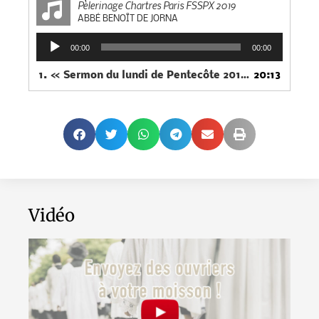
Pèlerinage Chartres Paris FSSPX 2019
ABBÉ BENOÎT DE JORNA
Lecteur
00:00
00:00
audio
1.
« Sermon du lundi de Pentecôte 2019 »
20:13
— ABBÉ BEN
Vidéo