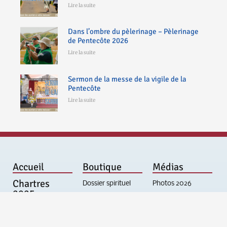
Lire la suite
Dans l’ombre du pèlerinage – Pèlerinage
de Pentecôte 2026
Lire la suite
Sermon de la messe de la vigile de la
Pentecôte
Lire la suite
Accueil
Boutique
Médias
Chartres
Dossier spirituel
Photos 2026
2025
Affiche et
Photos 2025
autocollant
Photos 2024
Origine et "sens"
Nous
Photos 2023
Infos pratiques