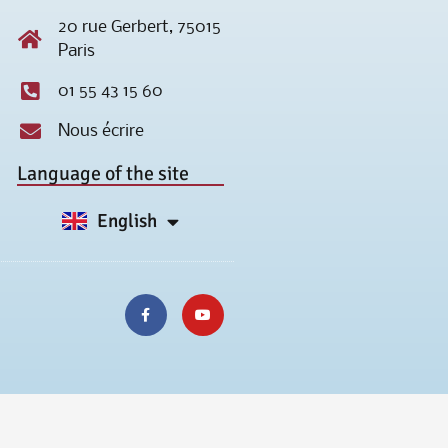
20 rue Gerbert, 75015
Paris
01 55 43 15 60
Nous écrire
Language of the site
English
Français