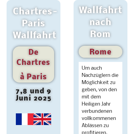
Wallfahrt
Chartres-
nach
Paris
Rom
Wallfahrt
Rome
De
Chartres
Um auch
Nachzüglern die
à Paris
Möglichkeit zu
geben, von den
7,8 und 9
mit dem
Juni 2025
Heiligen Jahr
verbundenen
vollkommenen
Ablässen zu
profitieren,